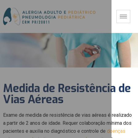
Medida de Resistência de
Vias Aéreas
Exame de medida de resistência de vias aéreas é realizado
a partir de 2 anos de idade. Requer colaboração mínima dos
pacientes e auxilia no diagnóstico e controle de
doenças