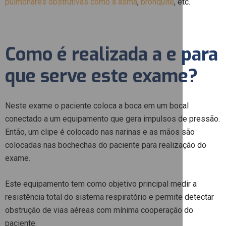
pulmonares obstrutivas como a asma
,
bronquite
, etc.
Como é realizada a e para
que serve este exame?
Neste exame o paciente coloca a boca em um bocal
conectado a um equipamento que gera impulsos de pressão.
Então, um clipe é colocado nas narinas e as mãos são
colocadas nas bochechas do paciente para realização do
exame.
Este equipamento tem como objetivo principal medir a
resistência total do sistema respiratório e permite detectar
obstrução de vias aéreas com mínima cooperação do
paciente.